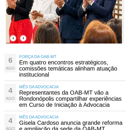
‹
›
FORÇA DA OAB-MT
6
Em quatro encontros estratégicos,
comissões temáticas alinham atuação
AGO
institucional
MÊS DA ADVOCACIA
4
Representantes da OAB-MT vão a
Rondonópolis compartilhar experiências
AGO
em Curso de Iniciação à Advocacia
MÊS DA ADVOCACIA
4
Gisela Cardoso anuncia grande reforma
e ampliação da sede da OAB-MT
AGO