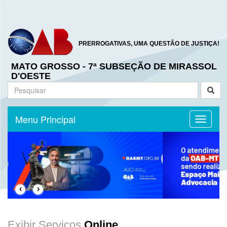
PRERROGATIVAS, UMA QUESTÃO DE JUSTIÇA!
MATO GROSSO - 7ª SUBSEÇÃO DE MIRASSOL
D'OESTE
Menu Principal
Toggle n
‹
›
Exibir Serviços
Online