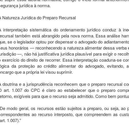
segurança jurídica à norma.
A Natureza Jurídica do Preparo Recursal
A interpretação sistemática do ordenamento jurídico conduz à in
recursal também está abrangido pela nova norma. Essa análise harm
que, se o legislador optou por dispensar o advogado do adiantament
seus honorários — reconhecendo a natureza alimentar dessa verba e 
jurisdição —, não há justificativa jurídica plausível para exigir o r
o exercício do direito de recorrer. Essa interpretação coaduna-se co
lógica da proteção ao crédito alimentar do advogado, evitando, 
encargo que a própria lei visou suprimir.
A doutrina e a jurisprudência reconhecem que o preparo recursal co
O art. 1.007 do CPC é claro ao estabelecer que o preparo comp
retorno, exigíveis para que o recurso seja admitido. Como bem pontua 
“De modo geral, os recursos estão sujeitos a preparo, ou seja, a
correspondentes ao recurso interposto, que compreendem as custa
art. 1.007).”