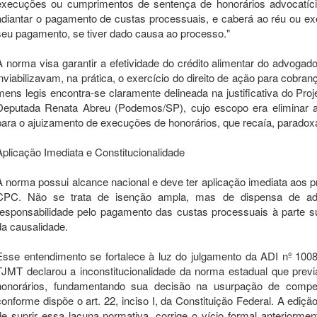
execuções ou cumprimentos de sentença de honorários advocatíci
adiantar o pagamento de custas processuais, e caberá ao réu ou exe
seu pagamento, se tiver dado causa ao processo."
A norma visa garantir a efetividade do crédito alimentar do advoga
inviabilizavam, na prática, o exercício do direito de ação para cobr
mens legis encontra-se claramente delineada na justificativa do Proj
Deputada Renata Abreu (Podemos/SP), cujo escopo era eliminar a
para o ajuizamento de execuções de honorários, que recaía, paradoxal
Aplicação Imediata e Constitucionalidade
A norma possui alcance nacional e deve ter aplicação imediata aos p
CPC. Não se trata de isenção ampla, mas de dispensa de adi
responsabilidade pelo pagamento das custas processuais à parte s
da causalidade.
Esse entendimento se fortalece à luz do julgamento da ADI nº 1008
TJMT declarou a inconstitucionalidade da norma estadual que pre
honorários, fundamentando sua decisão na usurpação de competên
conforme dispõe o art. 22, inciso I, da Constituição Federal. A ediçã
de suprir essa lacuna normativa, corrige o vício formal anteriormen