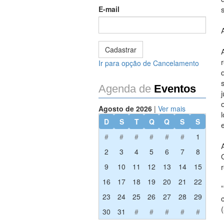
E-mail
Ir para opção de Cancelamento
Agenda de
Eventos
Agosto de 2026
|
Ver mais
D
S
T
Q
Q
S
S
#
#
#
#
#
#
1
2
3
4
5
6
7
8
9
10
11
12
13
14
15
16
17
18
19
20
21
22
23
24
25
26
27
28
29
(
30
31
#
#
#
#
#