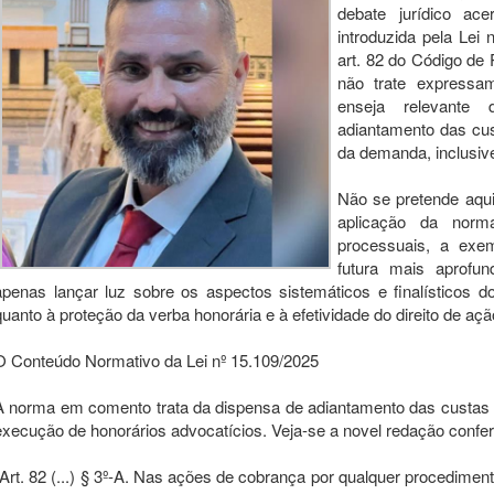
debate jurídico ace
introduzida pela Lei 
art. 82 do Código de 
não trate expressam
enseja relevante
adiantamento das cus
da demanda, inclusive
Não se pretende aqu
aplicação da nor
processuais, a exe
futura mais aprofun
apenas lançar luz sobre os aspectos sistemáticos e finalísticos d
quanto à proteção da verba honorária e à efetividade do direito de a
O Conteúdo Normativo da Lei nº 15.109/2025
A norma em comento trata da dispensa de adiantamento das custas
execução de honorários advocatícios. Veja-se a novel redação confer
"Art. 82 (...) § 3º-A. Nas ações de cobrança por qualquer procedim