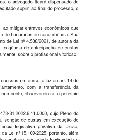
os, o advogado ficará dispensado de
cutado suprir, ao final do processo, o
do, ao mitigar entraves econômicos que
ança de honorários de sucumbência. Sua
eto de Lei nº 4.538/2021, de autoria da
 exigência de antecipação de custas
mente, sobre o profissional vitorioso.
rocessos em curso, à luz do art. 14 do
antamento, com a transferência da
ucumbente, observando-se o princípio
473-81.2022.8.11.0000, cujo Pleno do
via isenção de custas em execução de
cia legislativa privativa da União,
o da Lei nº 15.109/2025, portanto, além
te apontado, conferindo legitimidade e