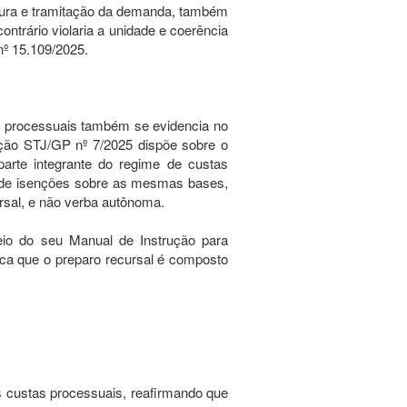
itura e tramitação da demanda, também
ontrário violaria a unidade e coerência
nº 15.109/2025.
as processuais também se evidencia no
ução STJ/GP nº 7/2025 dispõe sobre o
arte integrante do regime de custas
rata de isenções sobre as mesmas bases,
rsal, e não verba autônoma.
eio do seu Manual de Instrução para
ca que o preparo recursal é composto
as custas processuais, reafirmando que