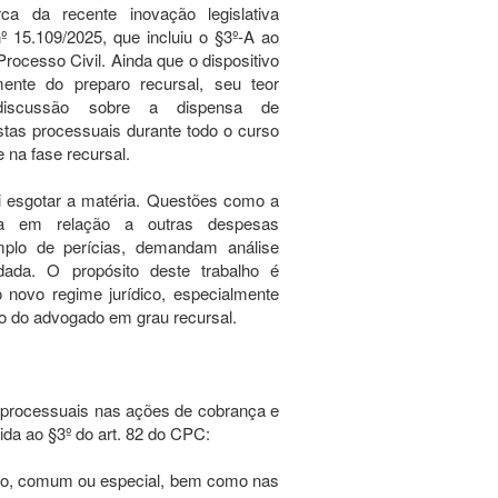
rca da recente inovação legislativa
nº 15.109/2025, que incluiu o §3º-A ao
Processo Civil. Ainda que o dispositivo
ente do preparo recursal, seu teor
 discussão sobre a dispensa de
tas processuais durante todo o curso
 na fase recursal.
i esgotar a matéria. Questões como a
ma em relação a outras despesas
mplo de perícias, demandam análise
dada. O propósito deste trabalho é
o novo regime jurídico, especialmente
ção do advogado em grau recursal.
 processuais nas ações de cobrança e
ida ao §3º do art. 82 do CPC:
ento, comum ou especial, bem como nas