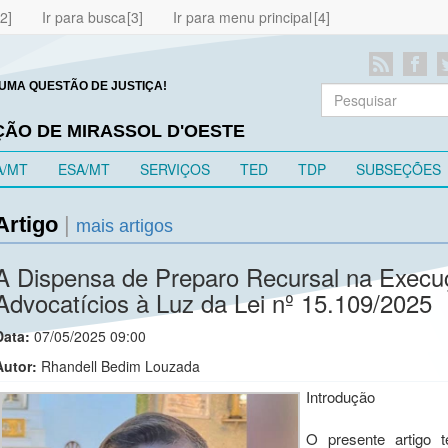
Ir para busca
Ir para menu principal
UMA QUESTÃO DE JUSTIÇA!
ÇÃO DE MIRASSOL D'OESTE
A/MT
ESA/MT
SERVIÇOS
TED
TDP
SUBSEÇÕES
Artigo
|
mais artigos
A Dispensa de Preparo Recursal na Execu
Advocatícios à Luz da Lei nº 15.109/2025
Data:
07/05/2025 09:00
Autor:
Rhandell Bedim Louzada
Introdução
O presente artigo t