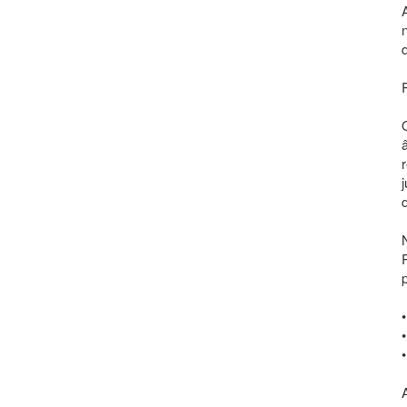
•
•
•