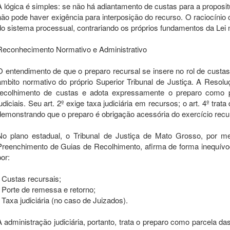
A lógica é simples: se não há adiantamento de custas para a propos
não pode haver exigência para interposição do recurso. O raciocínio c
do sistema processual, contrariando os próprios fundamentos da Lei 
Reconhecimento Normativo e Administrativo
O entendimento de que o preparo recursal se insere no rol de cust
âmbito normativo do próprio Superior Tribunal de Justiça. A Resol
recolhimento de custas e adota expressamente o preparo como p
judiciais. Seu art. 2º exige taxa judiciária em recursos; o art. 4º t
demonstrando que o preparo é obrigação acessória do exercício recu
No plano estadual, o Tribunal de Justiça de Mato Grosso, por m
Preenchimento de Guias de Recolhimento, afirma de forma inequívo
por:
Custas recursais;
Porte de remessa e retorno;
Taxa judiciária (no caso de Juizados).
A administração judiciária, portanto, trata o preparo como parcela d