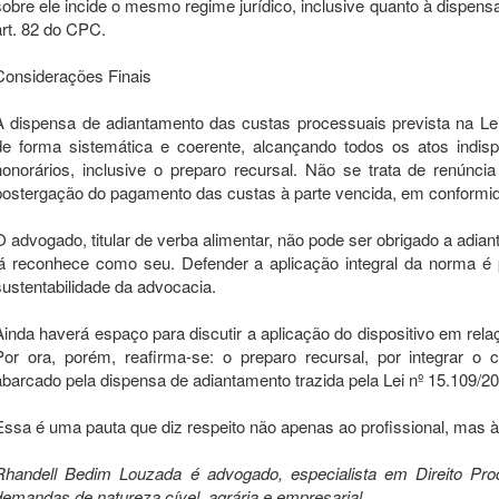
sobre ele incide o mesmo regime jurídico, inclusive quanto à dispens
art. 82 do CPC.
Considerações Finais
A dispensa de adiantamento das custas processuais prevista na Lei
de forma sistemática e coerente, alcançando todos os atos indis
honorários, inclusive o preparo recursal. Não se trata de renúnci
postergação do pagamento das custas à parte vencida, em conformid
O advogado, titular de verba alimentar, não pode ser obrigado a adiant
já reconhece como seu. Defender a aplicação integral da norma é p
sustentabilidade da advocacia.
Ainda haverá espaço para discutir a aplicação do dispositivo em rel
Por ora, porém, reafirma-se: o preparo recursal, por integrar o 
abarcado pela dispensa de adiantamento trazida pela Lei nº 15.109/20
Essa é uma pauta que diz respeito não apenas ao profissional, mas à p
Rhandell Bedim Louzada é advogado, especialista em Direito Pr
demandas de natureza cível, agrária e empresarial.